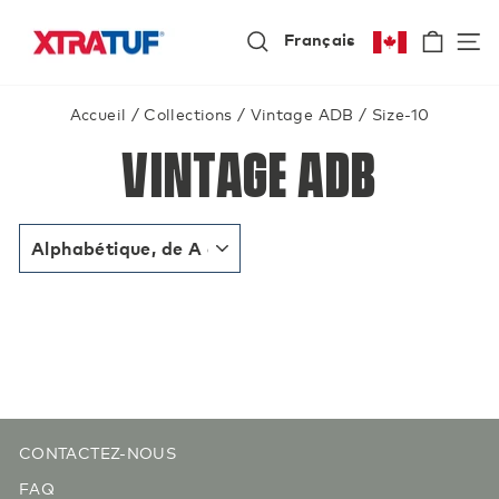
Passer
Panie
N
au
Français
Search
contenu
Accueil
/
Collections
/
Vintage ADB
/
Size-10
Vintage ADB
APPLIQUER
CONTACTEZ-NOUS
FAQ